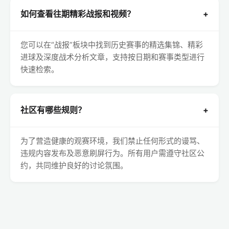
如何查看往期精彩战报和视频？
+
您可以在“战报”板块中找到历史赛事的精选集锦、精彩
进球及深度战术分析文章，支持按日期和赛事类型进行
快速检索。
社区有哪些规则？
+
为了营造健康的观赛环境，我们禁止任何形式的谩骂、
违规内容发布及恶意刷屏行为。所有用户需遵守社区公
约，共同维护良好的讨论氛围。