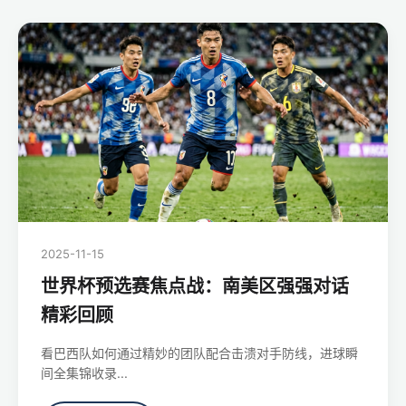
2025-11-15
世界杯预选赛焦点战：南美区强强对话
精彩回顾
看巴西队如何通过精妙的团队配合击溃对手防线，进球瞬
间全集锦收录...