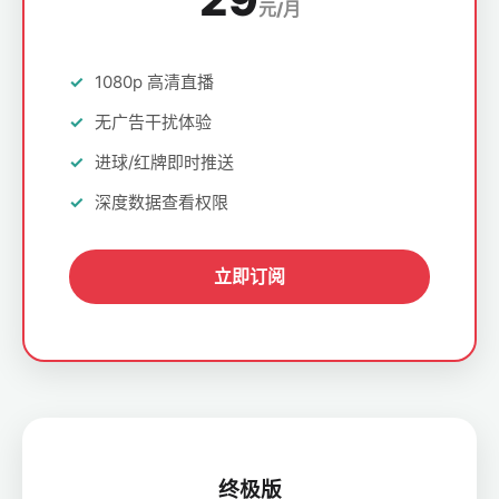
元/月
1080p 高清直播
无广告干扰体验
进球/红牌即时推送
深度数据查看权限
立即订阅
终极版