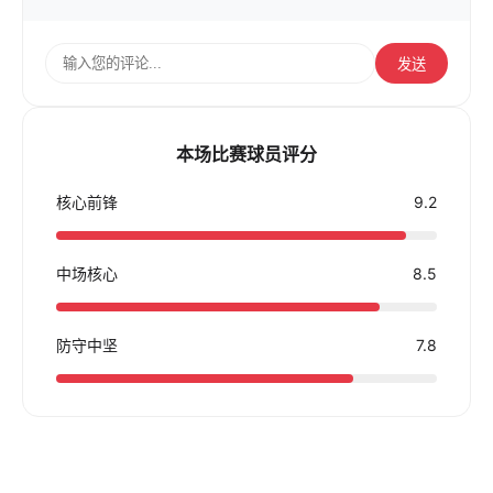
发送
本场比赛球员评分
核心前锋
9.2
中场核心
8.5
防守中坚
7.8