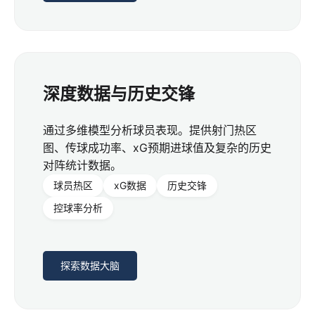
深度数据与历史交锋
通过多维模型分析球员表现。提供射门热区
图、传球成功率、xG预期进球值及复杂的历史
对阵统计数据。
球员热区
xG数据
历史交锋
控球率分析
探索数据大脑