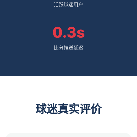
活跃球迷用户
0.3s
比分推送延迟
球迷真实评价