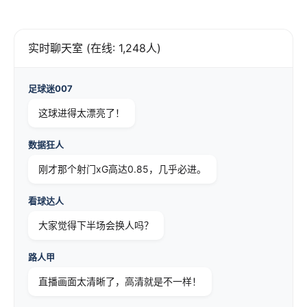
实时聊天室 (在线: 1,248人)
足球迷007
这球进得太漂亮了！
数据狂人
刚才那个射门xG高达0.85，几乎必进。
看球达人
大家觉得下半场会换人吗？
路人甲
直播画面太清晰了，高清就是不一样！