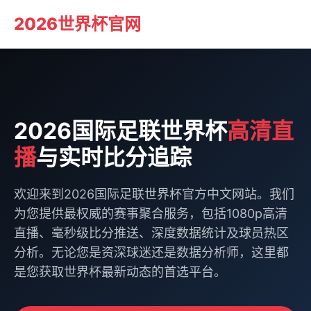
2026世界杯官网
2026国际足联世界杯
高清直
播
与实时比分追踪
欢迎来到2026国际足联世界杯官方中文网站。我们
为您提供最权威的赛事聚合服务，包括1080p高清
直播、毫秒级比分推送、深度数据统计及球员热区
分析。无论您是资深球迷还是数据分析师，这里都
是您获取世界杯最新动态的首选平台。