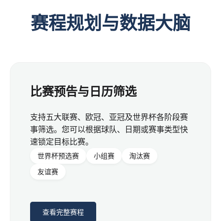
赛程规划与数据大脑
比赛预告与日历筛选
支持五大联赛、欧冠、亚冠及世界杯各阶段赛
事筛选。您可以根据球队、日期或赛事类型快
速锁定目标比赛。
世界杯预选赛
小组赛
淘汰赛
友谊赛
查看完整赛程