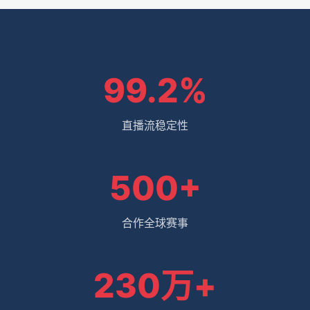
99.2%
直播流稳定性
500+
合作全球赛事
230万+